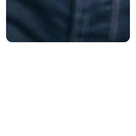
Le sens de la vie est de trouver son don,
le but de la vie est de le partager.
Pablo Picasso
AGENDA
04/07 : Vacances d'été
A partir du samedi 4 juillet ! -
Horaire: 00:00
Lieu: