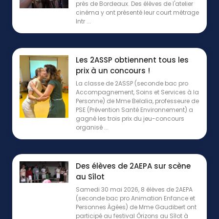
près de Bordeaux. Des élèves de l'atelier
cinéma y ont présenté leur court métrage
Intr ...
Les 2ASSP obtiennent tous les
prix à un concours !
La classe de 2ASSP (seconde bac pro
Accompagnement, Soins et Services à la
Personne) de Mme Belalia, professeure de
PSE (Prévention Santé Environnement) a
gagné les trois prix du jeu-concours
organisé ...
Des élèves de 2AEPA sur scène
au Sîlot
Samedi 30 mai 2026, 8 élèves de 2AEPA
(seconde bac pro Animation Enfance et
Personnes Âgées) de Mme Gaudibert ont
participé au festival Ôrizons au Sîlot à