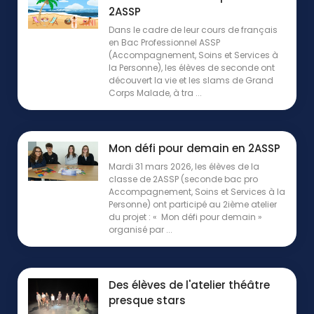
2ASSP
Dans le cadre de leur cours de français
en Bac Professionnel ASSP
(Accompagnement, Soins et Services à
la Personne), les élèves de seconde ont
découvert la vie et les slams de Grand
Corps Malade, à tra ...
Mon défi pour demain en 2ASSP
Mardi 31 mars 2026, les élèves de la
classe de 2ASSP (seconde bac pro
Accompagnement, Soins et Services à la
Personne) ont participé au 2ième atelier
du projet : « Mon défi pour demain »
organisé par ...
Des élèves de l'atelier théâtre
presque stars