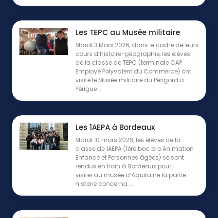
Les TEPC au Musée militaire
Mardi 3 Mars 2026, dans le cadre de leurs
cours d’histoire-géographie, les élèves
de la classe de TEPC (terminale CAP
Employé Polyvalent du Commerce) ont
visité le Musée militaire du Périgord à
Périgue ...
Les 1AEPA à Bordeaux
Mardi 10 mars 2026, les élèves de la
classe de 1AEPA (1ère bac pro Animation
Enfance et Personnes âgées) se sont
rendus en train à Bordeaux pour
visiter au musée d’Aquitaine la partie
histoire concerna ...