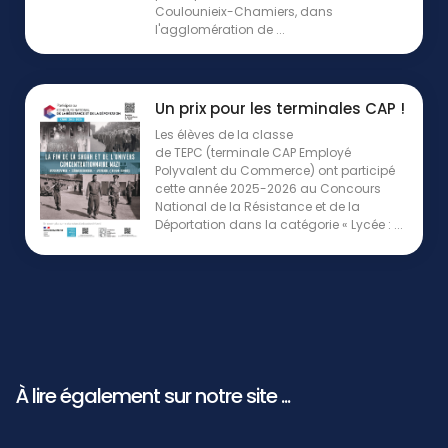
Coulounieix-Chamiers, dans
l'agglomération de ...
Un prix pour les terminales CAP !
Les élèves de la classe
de TEPC (terminale CAP Employé
Polyvalent du Commerce) ont participé
cette année 2025-2026 au Concours
National de la Résistance et de la
Déportation dans la catégorie « Lycée : ...
À lire également sur notre site ...